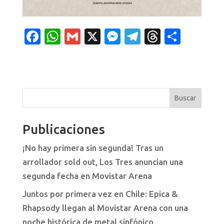
F
W
G
X
M
T
T
C
a
h
m
e
el
hr
o
c
at
ai
ss
e
e
m
e
s
l
e
gr
a
p
b
A
n
a
d
ar
Buscar
o
p
g
m
s
ti
Publicaciones
o
p
er
r
k
¡No hay primera sin segunda! Tras un
arrollador sold out, Los Tres anuncian una
segunda fecha en Movistar Arena
Juntos por primera vez en Chile: Epica &
Rhapsody llegan al Movistar Arena con una
noche histórica de metal sinfónico